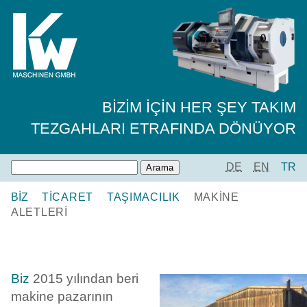
BIZIM IÇIN HER ŞEY TAKIM
TEZGAHLARI ETRAFINDA DÖNÜYOR
DE
EN
TR
BIZ
TICARET
TAŞIMACILIK
MAKINE
ALETLERI
Biz
2015 yılından beri
makine pazarının