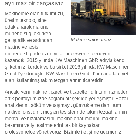
ayrılmaz bir parçasıyız.
Makinelere olan tutkumuzu,
üretim teknolojisine
odaklanarak makine
mühendisliği okurken
Makine salonumuz
geliştirdik ve ardından
makine ve tesis
mühendisliğinde uzun yıllar profesyonel deneyim
kazandık. 2015 yılında KW Maschinen GbR adıyla kendi
şirketimizi kurduk ve bu şirket 2016 yılında KW Maschinen
GmbH’ye dönüştü. KW Maschinen GmbH’nin ana faaliyet
alanı kullanılmış takım tezgahlarının ticaretidir.
Ancak, yeni makine ticareti ve ticaretle ilgili tüm hizmetler
artık portföyümüzde sağlam bir şekilde yerleşmiştir. Pazar
analizlerini, söküm ve taşımayı, gümrükleme dahil tüm
nakliye lojistiğini, müşteri tesislerinde takım tezgahlarının
montaj ve hizalamasını, makine onarımlarını, makine
bakımını ve iyileştirmelerini tek bir kaynaktan
profesyonelce yönetiyoruz. Bizimle iletişime geçmeniz