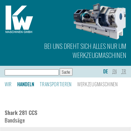
BEI UNS DREHT SICH ALLES NUR UM
WERKZEUGMASCHINEN
DE
EN
TR
WIR
HANDELN
TRANSPORTIEREN
WERKZEUGMASCHINEN
Shark 281 CCS
Bandsäge