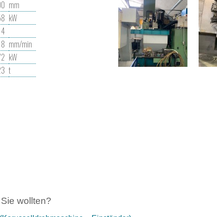
00
mm
58
kW
4
8
mm/min
72
kW
23
t
Sie wollten?