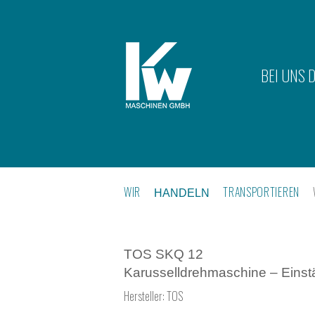
BEI UNS 
WIR
TRANSPORTIEREN
HANDELN
TOS SKQ 12
Karusselldrehmaschine – Einst
Hersteller:
TOS