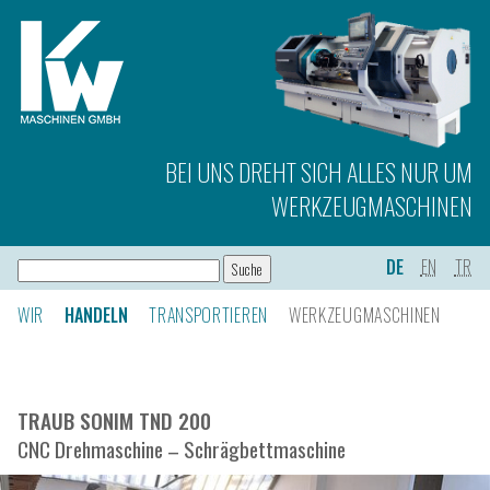
BEI UNS DREHT SICH ALLES NUR UM
WERKZEUGMASCHINEN
DE
EN
TR
WIR
HANDELN
TRANSPORTIEREN
WERKZEUGMASCHINEN
TRAUB SONIM TND 200
CNC Drehmaschine – Schrägbettmaschine