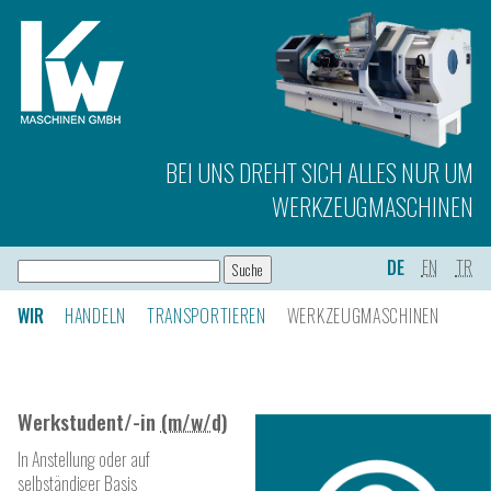
BEI UNS DREHT SICH ALLES NUR UM
WERKZEUGMASCHINEN
DE
EN
TR
WIR
HANDELN
TRANSPORTIEREN
WERKZEUGMASCHINEN
Werkstudent/-in
(m/w/d)
In Anstellung oder auf
selbständiger Basis