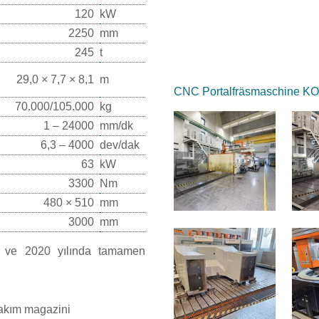
120
kW
2250
mm
245
t
29,0 × 7,7 × 8,1
m
CNC Portalfräsmaschine 
70.000/105.000
kg
1 – 24000
mm/dk
6,3 – 4000
dev/dak
63
kW
3300
Nm
480 × 510
mm
3000
mm
r ve 2020 yılında tamamen
takım magazini