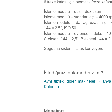
6 freze kafası için otomatik freze kafa
İşleme modülü – düz – düz uzun –
İşleme modülü – standart açı – 4000 r
İşleme modülü – dar açı uzatılmış 
144 × 2,5°, ISO 50
İşleme modülü – evrensel indeks – 4
C ekseni 144 × 2,5°, B ekseni ±44 × 2,
Soğutma sistemi, talaş konveyörü
İstediğinizi bulamadınız mı?
Aynı tipteki diğer makineler (Plany
Kolonlu)
Mesajınız