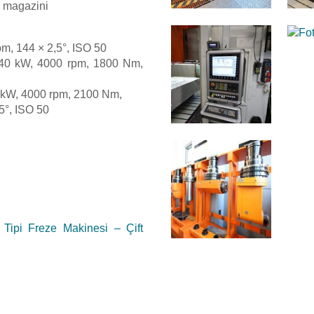
sı magazini
pm, 144 × 2,5°, ISO 50
– 40 kW, 4000 rpm, 1800 Nm,
0 kW, 4000 rpm, 2100 Nm,
5°, ISO 50
a Tipi Freze Makinesi – Çift