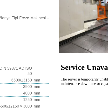
Planya Tipi Freze Makinesi –
DIN 39871 AD ISO
50
6500/13150
mm
3500
mm
4000
mm
1250
mm
5500/12150 × 3000
mm