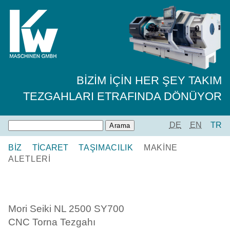
BIZIM IÇIN HER ŞEY TAKIM
TEZGAHLARI ETRAFINDA DÖNÜYOR
DE
EN
TR
BIZ
TICARET
TAŞIMACILIK
MAKINE
ALETLERI
Mori Seiki NL 2500 SY700
CNC Torna Tezgahı