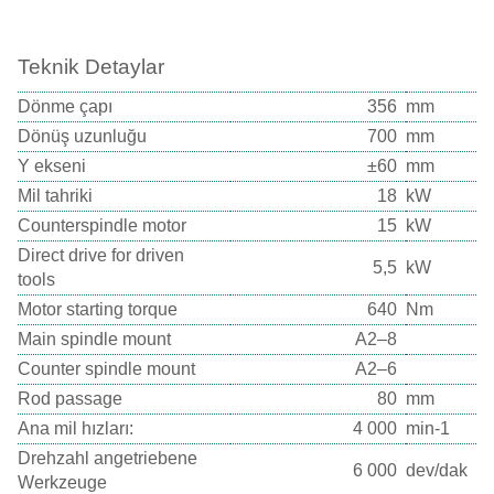
Teknik Detaylar
Dönme çapı
356
mm
Dönüş uzunluğu
700
mm
Y ekseni
±60
mm
Mil tahriki
18
kW
Counterspindle motor
15
kW
Direct drive for driven
5,5
kW
tools
Motor starting torque
640
Nm
Main spindle mount
A2–8
Counter spindle mount
A2–6
Rod passage
80
mm
Ana mil hızları:
4 000
min-1
Drehzahl angetriebene
6 000
dev/dak
Werkzeuge