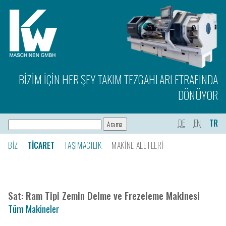
BIZIM IÇIN HER ŞEY TAKIM TEZGAHLARI ETRAFINDA
DÖNÜYOR
DE
EN
TR
BIZ
TICARET
TAŞIMACILIK
MAKINE ALETLERI
Sat: Ram Tipi Zemin Delme ve Frezeleme Makinesi
Tüm Makineler