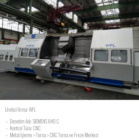
Üretici firma:
WFL
Denetim Adı: SIEMENS 840 C
Kontrol Türü: CNC
Metal İşleme > Torna > CNC Torna ve Freze Merkezi