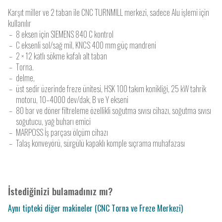
Karşıt miller ve 2 taban ile CNC TURNMILL merkezi, sadece Alu işlemi için
kullanılır
8 eksen için SIEMENS 840 C kontrol
C eksenli sol/sağ mil, KNCS 400 mm güç mandreni
2 × 12 katlı sökme kafalı alt taban
Torna.
delme,
üst sedir üzerinde freze ünitesi, HSK 100 takım konikliği, 25 kW tahrik
motoru, 10–4000 dev/dak, B ve Y ekseni
80 bar ve döner filtreleme özellikli soğutma sıvısı cihazı, soğutma sıvısı
soğutucu, yağ buharı emici
MARPOSS İş parçası ölçüm cihazı
Talaş konveyörü, sürgülü kapaklı komple sıçrama muhafazası
İstediğinizi bulamadınız mı?
Aynı tipteki diğer makineler (CNC Torna ve Freze Merkezi)