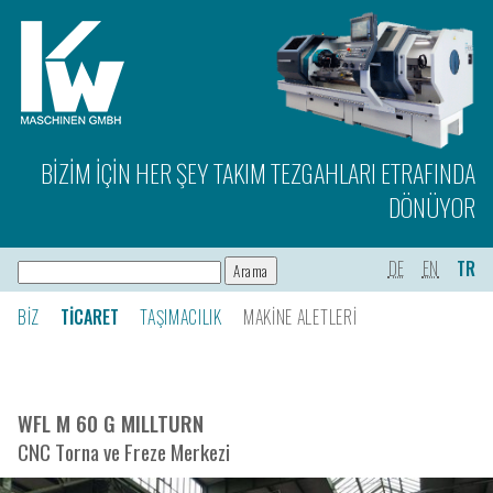
BIZIM IÇIN HER ŞEY TAKIM TEZGAHLARI ETRAFINDA
DÖNÜYOR
DE
EN
TR
BIZ
TICARET
TAŞIMACILIK
MAKINE ALETLERI
WFL M 60 G MILLTURN
CNC Torna ve Freze Merkezi