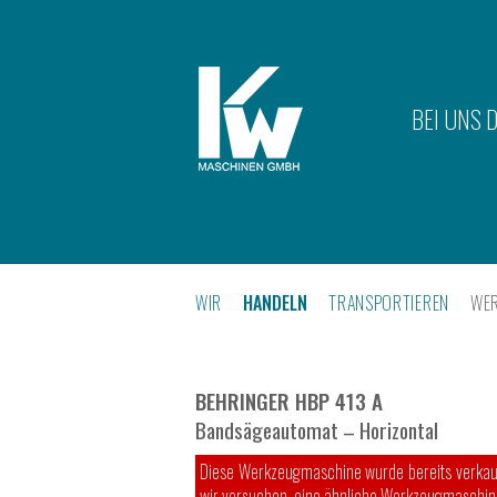
BEI UNS 
WIR
HANDELN
TRANSPORTIEREN
WE
BEHRINGER HBP 413 A
Bandsägeautomat – Horizontal
Diese Werkzeugmaschine wurde bereits verkauft
wir versuchen, eine ähnliche Werkzeugmaschine