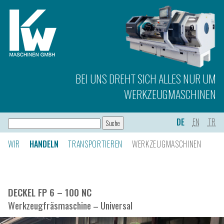
BEI UNS DREHT SICH ALLES NUR UM
WERKZEUGMASCHINEN
DE
EN
TR
WIR
HANDELN
TRANSPORTIEREN
WERKZEUGMASCHINEN
DECKEL FP 6 – 100 NC
Werkzeugfräsmaschine – Universal