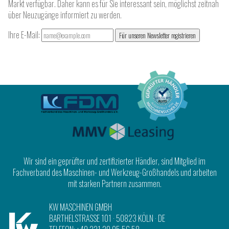
Markt verfügbar. Daher kann es für Sie interessant sein, möglichst zeitnah
über Neuzugänge informiert zu werden.
Ihre E-Mail:
Für unseren Newsletter registrieren
Wir sind ein geprüfter und zertifizierter Händler, sind Mitglied im
Fachverband des Maschinen- und Werkzeug-Großhandels und arbeiten
mit starken Partnern zusammen.
KW MASCHINEN GMBH
BARTHELSTRASSE 101
·
50823 KÖLN
· DE