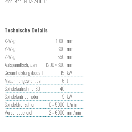
Produktnr.
3402-241007
Technische Details
X-Weg
1000
mm
Y-Weg
600
mm
Z-Weg
550
mm
Aufspanntisch, starr
1200 × 600
mm
Gesamtleistungsbedarf
15
kW
Maschinengewicht ca.
6
t
Spindelaufnahme ISO
40
Spindelantriebmotor
9
kW
Spindeldrehzahlen
10 – 5000
U/min
Vorschubbereich
2 – 6000
mm/min